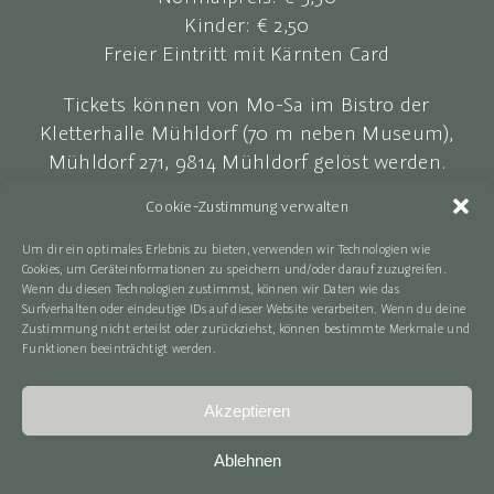
Kinder: € 2,50
Freier Eintritt mit Kärnten Card
Tickets können von Mo-Sa im Bistro der
Kletterhalle Mühldorf (70 m neben Museum),
Mühldorf 271, 9814 Mühldorf gelöst werden.
Cookie-Zustimmung verwalten
Alternativ besuchen Sie unseren Online-
Ticketshop (Mo-So):
Um dir ein optimales Erlebnis zu bieten, verwenden wir Technologien wie
Cookies, um Geräteinformationen zu speichern und/oder darauf zuzugreifen.
Wenn du diesen Technologien zustimmst, können wir Daten wie das
Online-Ticketshop
Surfverhalten oder eindeutige IDs auf dieser Website verarbeiten. Wenn du deine
Zustimmung nicht erteilst oder zurückziehst, können bestimmte Merkmale und
Funktionen beeinträchtigt werden.
Akzeptieren
Kontakt
|
Impressum
|
Datenschutzerklärung
|
Barrierefreiheit
| Design:
www.argentur.at
Ablehnen