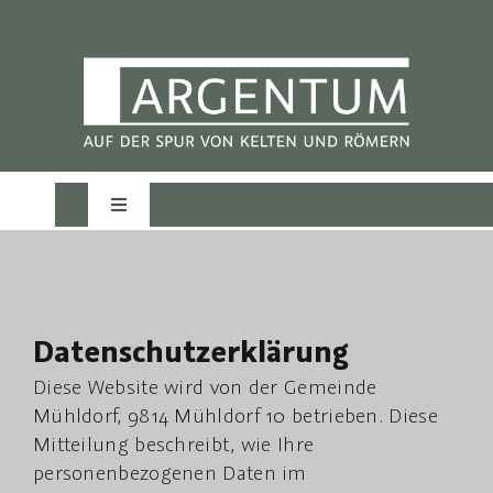
Skip
to
content
Toggle
Navigation
Die Ausstellung
Erlebnisangebote
Datenschutzerklärung
Diese Website wird von der Gemeinde
Erlebnisrundwege
Mühldorf, 9814 Mühldorf 10 betrieben. Diese
Mitteilung beschreibt, wie Ihre
personenbezogenen Daten im
Team